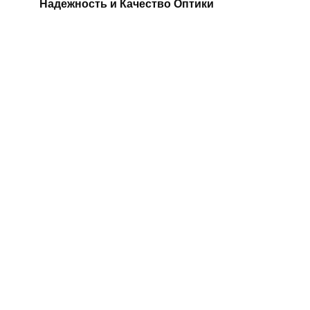
Надежность и Качество Оптики
Бинокли Steiner: Очарование
Далекого и Близкого
Бинокли LEVENHUK Sherman: