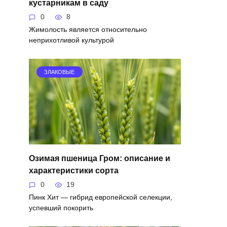
кустарникам в саду
0
8
Жимолость является относительно
неприхотливой культурой
ЗЛАКОВЫЕ
Озимая пшеница Гром: описание и
характеристики сорта
0
19
Пинк Хит — гибрид европейской селекции,
успевший покорить