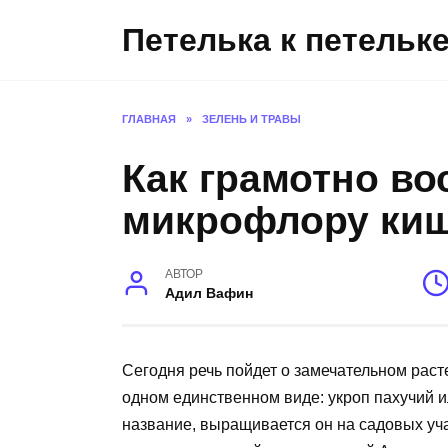
Перейти
Петелька к петельк
к
содержанию
ГЛАВНАЯ
»
ЗЕЛЕНЬ И ТРАВЫ
Как грамотно во
микрофлору ки
АВТОР
Адил Вафин
Сегодня речь пойдет о замечательном расте
одном единственном виде: укроп пахучий и
название, выращивается он на садовых уча