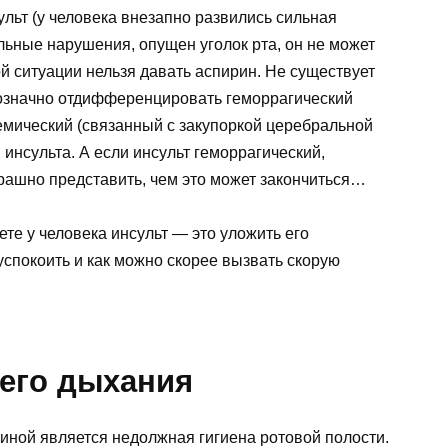
льт (у человека внезапно развились сильная
ельные нарушения, опущен уголок рта, он не может
ной ситуации нельзя давать аспирин. Не существует
означно отдифференцировать геморрагический
емический (связанный с закупоркой церебральной
инсульта. А если инсульт геморрагический,
трашно представить, чем это может закончиться…
ете у человека инсульт — это уложить его
успокоить и как можно скорее вызвать скорую
его дыхания
иной является недолжная гигиена ротовой полости.