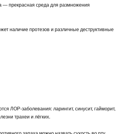
а — прекрасная среда для размножения
ожет наличие протезов и различные деструктивные
ся ЛОР-заболевания: ларингит, синусит, гайморит,
лезни трахеи и лёгких.
тивного запаха можно назвать сухость во рту.