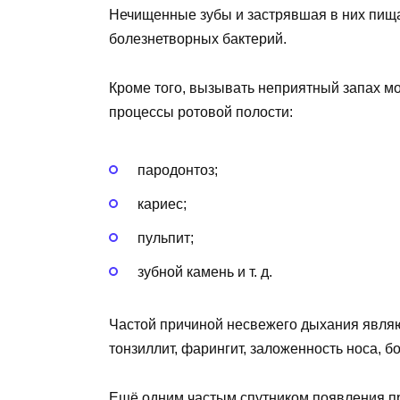
Нечищенные зубы и застрявшая в них пищ
болезнетворных бактерий.
Кроме того, вызывать неприятный запах м
процессы ротовой полости:
пародонтоз;
кариес;
пульпит;
зубной камень и т. д.
Частой причиной несвежего дыхания являют
тонзиллит, фарингит, заложенность носа, бо
Ещё одним частым спутником появления про